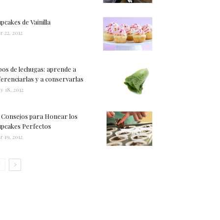
pcakes de Vainilla
r 22, 2012
pos de lechugas: aprende a
ferenciarlas y a conservarlas
y 18, 2012
 Consejos para Honear los
pcakes Perfectos
r 19, 2012