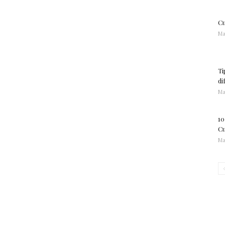
Cu
Ma
Ti
di
Ma
10
Cu
Ma