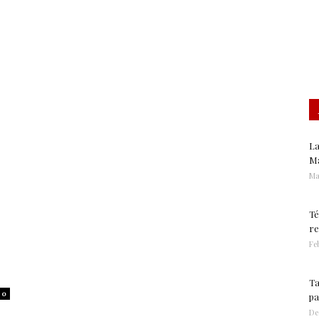
Gastronomía
La
Ma
Ma
Té
re
Feb
Ta
0
pa
De