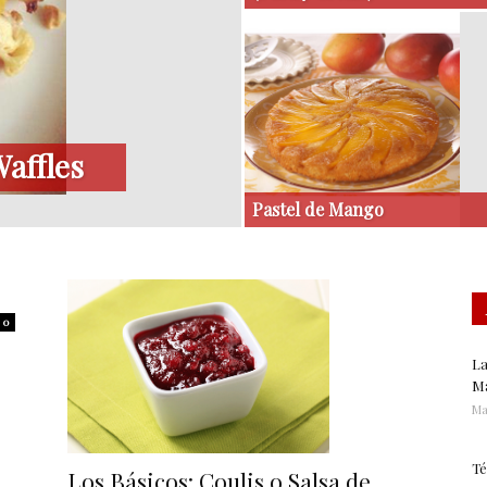
Waffles
Pastel de Mango
0
La
Ma
Ma
Té
Los Básicos: Coulis o Salsa de