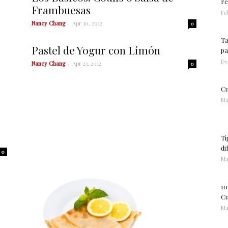
re
Frambuesas
Feb
Nancy Chang
-
Apr 30, 2012
0
Ta
Pastel de Yogur con Limón
pa
De
Nancy Chang
-
Apr 23, 2012
0
Cu
Ma
Ti
di
0
Ma
10
Cu
Ma