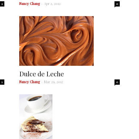
Nancy Chang
-
Apr 2, 2012
2
0
Dulce de Leche
Nancy Chang
-
Mar 29, 2012
0
1