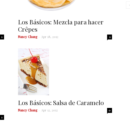
Los Básicos: Mezcla para hacer
Crêpes
Nancy Chang
-
Apr 18, 2012
1
2
Los Básicos: Salsa de Caramelo
Nancy Chang
-
Apr 12, 2012
0
1