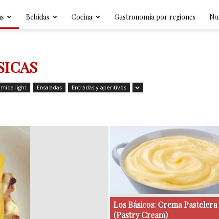
Gastronomía
as
Bebidas
Cocina
Gastronomía por regiones
Nut
SICAS
mida light
Ensaladas
Entradas y aperitivos
Los Básicos: Crema Pastelera
(Pastry Cream)