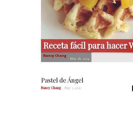
Receta fácil para hacer 
Nancy Chang
-
May 28, 2014
Pastel de Ángel
Nancy Chang
-
May 3, 2012