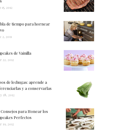
s
 15, 2012
bla de tiempo para hornear
vo
c 2, 2011
pcakes de Vainilla
r 22, 2012
pos de lechugas: aprende a
ferenciarlas y a conservarlas
y 18, 2012
 Consejos para Honear los
pcakes Perfectos
r 19, 2012