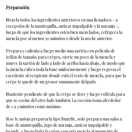
Preparación
Mezcla todos los ingredientes anteriores en una licuadora – a
excepción de la mantequilla, azúcar impalpable y la naranja -,
luego de que los ingredientes estén bien mezclados, refrigera la
mezcla por al menos 30 minutos o desde la noche anterior.
Prepara y calienta a fuego medio una sartén con película de
teflón de tamaño para crêpes, vierte un poco de la mezcla y
mueve la sartén de lado a lado de arriba hacia abajo, de modo que
la mezcla cubra toda la base uniformemente y luego regresa el
excedente al recipiente donde está el resto de mezcla, para que la
crêpe te quede de un grosor sumamente delgado.
Mantente pendiente de que la crêpe se dore y luego voltéala para
que se cocine del otro lado también. La cocción toma alrededor
de 1 a 2 minutos como máximo.
Si se te antoja prepararla tipo Suzette, solo prepara una salsa a
base de mantequilla, jugo de naranja, azúcar impalpable y
brandy, y luego baña la crêpe con esta mezcla al momento de