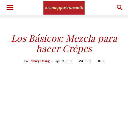
Los Básicos: Mezcla para
hacer Crêpes
Por
Nancy Chang
-
Apr 18, 2012
8415
2