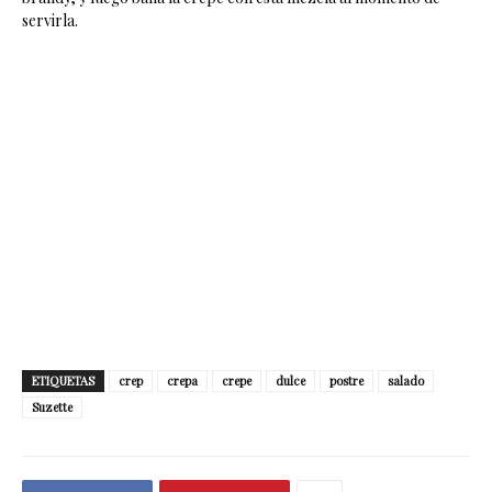
servirla.
ETIQUETAS
crep
crepa
crepe
dulce
postre
salado
Suzette