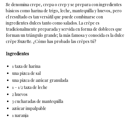
Se denomina crepe, crepa o crep y se prepara con ingredientes
básicos como harina de trigo, leche, mantequilla y huevos, pero
el resultado es tan versátil que puede combinarse con
ingredientes dulces tanto como salados. La crêpe es
tradicionalmente preparada y servida en forma de dobleces que
forman un triángulo grande; la más famosa y conocida es la dulce
crêpe Suzette. ¿Cómo has probado las crêpes tú?
Ingredientes
1 taza de harina
una pizca de sal
una pizca de azúcar granulada
1 – 1/2 taza de leche
2 huevos
3 cucharadas de mantequilla
azúcar impalpable
1 naranja