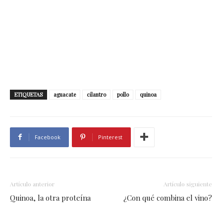
ETIQUETAS
aguacate
cilantro
pollo
quinoa
Facebook
Pinterest
Artículo anterior
Artículo siguiente
Quinoa, la otra proteína
¿Con qué combina el vino?