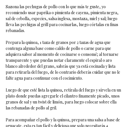
Sazona las pechugas de pollo con lo que más te guste, yo
recomiendo usar paprika o pimienta de cayena, pimienta negra,
sal de cebolla, especies, salsa inglesa, mostaza, miel y sal; luego
lleva las pechigas al grill para cocinarlas, luego córtalas en finas
rebanadas.
Prepara la quinoa, 1 taza de granos por 2 tazas de agua que
contenga alguna base como caldo de pollo o carne para que
adquiera sabor al momento de cocinarse o consomé; al tornarse
transparente y que puedas notar claramente el espiral o aro
blanco alrededor del grano, sabrás que ya está cocinada y lista
para retirarla del fuego, de lo contrario deberás cuidar que no le
falte agua para continuar con el cocimiento.
Luego de que esté lista la quinoa, retírala del fuego y sírvela en un
plato donde puedas agregarle el cilantro finamente picado, unos
granos de sal y un twist de limón, para luego colocar sobre ella
las rebanadas de pollo al gril.
Para acompañar el pollo y la quinoa, prepara una salsa a base de
aguacate, esta es tan fácil y deliciosa que solo necesitarás 4