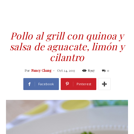
Pollo al grill con quinoa y
salsa de aguacate, limón y
cilantro
Por
Nancy Chang
-
Oct 24, 2013
8397
0
Facebook
Pinterest