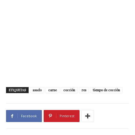
ETIQUETAS
asado
carne
cocción
res
tiempo de cocción
Facebook
Pinterest