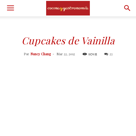
Cupcakes de Vainilla
Por
Nancy Chang
-
Mar 22, 2012
117035
23