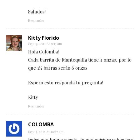
Saludos!
Responder
Kitty Florido
Sep 17, 2012 At 9:13 am
Hola Colomba!
Cada barrita de Mantequilla tiene 4 onzas, por lo
que 1½ barras serán 6 onzas
Espero esto responda tu pregunta!
Kitty
Responder
COLOMBA
Sep 15, 2012 At 10:17 am
holaa que buena receta, lo que quisiera saber es a