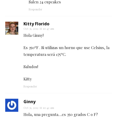
Salen 24 cupcakes
Responder
Kitty Florido
Oct 31, 2012 At 10:47 am
Hola Ginny!
Es 350ºF . Si utilizas un horno que use Celsius, la
temperatura será 175ºC.
Saludos!
Kitty
Responder
Ginny
Oct 31, 2012 At 10:42 am
Hola, una pregunta….es 350 grados C o F?