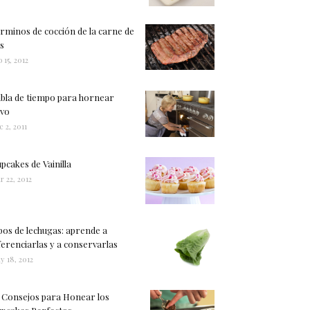
rminos de cocción de la carne de
s
 15, 2012
bla de tiempo para hornear
vo
c 2, 2011
pcakes de Vainilla
r 22, 2012
pos de lechugas: aprende a
ferenciarlas y a conservarlas
y 18, 2012
 Consejos para Honear los