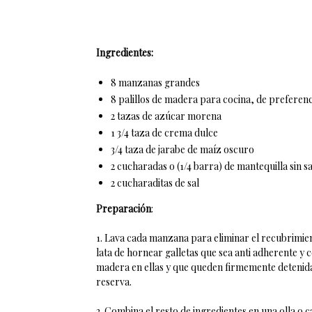
Ingredientes:
8 manzanas grandes
8 palillos de madera para cocina, de preferenc
2 tazas de azúcar morena
1 3/4 taza de crema dulce
3/4 taza de jarabe de maíz oscuro
2 cucharadas o (1/4 barra) de mantequilla sin sa
2 cucharaditas de sal
Preparación
:
1. Lava cada manzana para eliminar el recubrimie
lata de hornear galletas que sea anti adherente y c
madera en ellas y que queden firmemente detenida
reserva.
2. Combina el resto de ingredientes en una olla o 