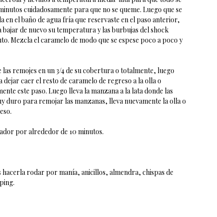
0 minutos cuidadosamente para que no se queme. Luego que se
la en el baño de agua fría que reservaste en el paso anterior,
da bajar de nuevo su temperatura y las burbujas del shock
to. Mezcla el caramelo de modo que se espese poco a poco y
las remojes en un 3/4 de su cobertura o totalmente, luego
 dejar caer el resto de caramelo de regreso a la olla o
mente este paso. Luego lleva la manzana a la lata donde las
muy duro para remojar las manzanas, lleva nuevamente la olla o
eso.
rador por alrededor de 10 minutos.
 hacerla rodar por manía, anicillos, almendra, chispas de
ping.