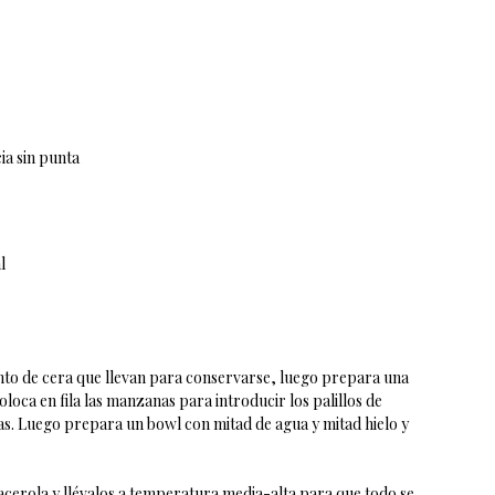
ia sin punta
l
nto de cera que llevan para conservarse, luego prepara una
oloca en fila las manzanas para introducir los palillos de
s. Luego prepara un bowl con mitad de agua y mitad hielo y
cacerola y llévalos a temperatura media-alta para que todo se