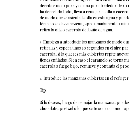
derrita e incorpore y cocina por alrededor de 1
ha derretido todo, lleva a remojar la olla o cacero
de modo que se asiente la olla en esta agua y pue
térmico se desvanezcan, aproximadamente 1 minu
retira la olla o cacerola del baño de agua.
3. Empieza a introducir las manzanas de modo que 
retíralas y espera unos 10 segundos en el aire para
cacerola, si la quieres más cubiertas repite nueva
tienes enfiladas. Si en caso el caramelo se torna 
cacerola a fuego bajo, remueve y continúa el proc
4. Introduce las manzanas cubiertas en el refrige
Tip
:
Si lo deseas, luego de remojar la manzana, puedes
chocolate, pretzel o lo que se te ocurra como top