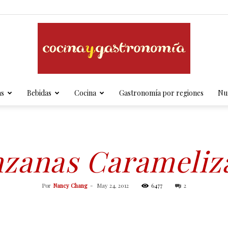
as
Bebidas
Cocina
Gastronomía por regiones
Nut
Cocina
zanas Carameliz
y
Por
Nancy Chang
-
May 24, 2012
6477
2