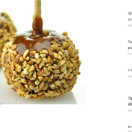
Té
re
Feb
Ta
pa
De
Cu
Ma
Ti
di
Ma
10