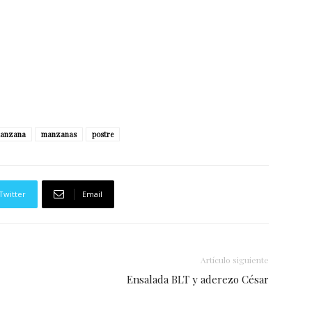
anzana
manzanas
postre
Twitter
Email
Artículo siguiente
Ensalada BLT y aderezo César