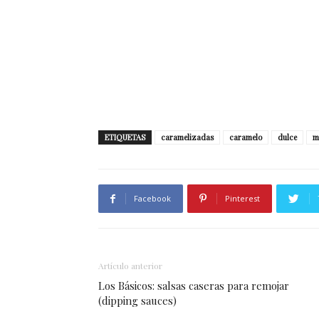
ETIQUETAS
caramelizadas
caramelo
dulce
m
Facebook
Pinterest
Artículo anterior
Los Básicos: salsas caseras para remojar
(dipping sauces)