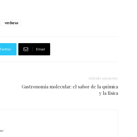
verduras
Twitter
Email
Artículo siguiente
Gastronomía molecular: el sabor de la química
y la física
om/