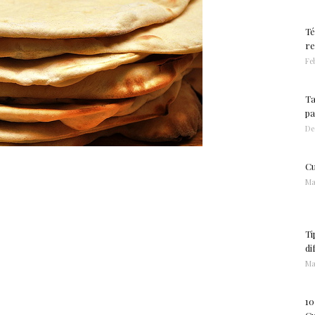
Té
re
Feb
Ta
pa
De
Cu
Ma
Ti
di
Ma
10