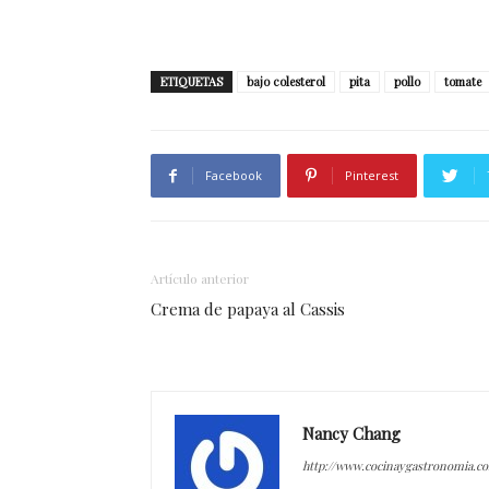
ETIQUETAS
bajo colesterol
pita
pollo
tomate
Facebook
Pinterest
Artículo anterior
Crema de papaya al Cassis
Nancy Chang
http://www.cocinaygastronomia.c