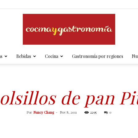
as
Bebidas
Cocina
Gastronomía por regiones
Nut
Cocina
olsillos de pan Pi
y
Por
Nancy Chang
-
Nov 8, 2011
2295
0