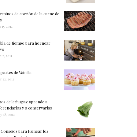
rminos de cocción de la carne de
s
 15, 2012
bla de tiempo para hornear
vo
c 2, 2011
pcakes de Vainilla
r 22, 2012
pos de lechugas: aprende a
ferenciarlas y a conservarlas
y 18, 2012
 Consejos para Honear los