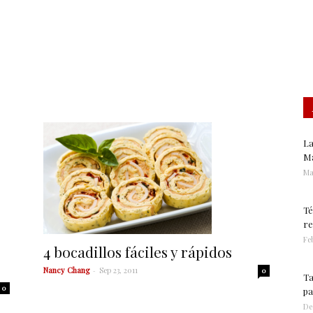
Gastronomía
La
Ma
Ma
Té
re
Feb
4 bocadillos fáciles y rápidos
Nancy Chang
-
Sep 23, 2011
0
Ta
0
pa
De