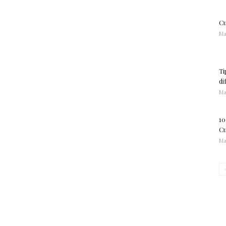
Cu
Ma
Ti
di
Ma
10
Cu
Ma