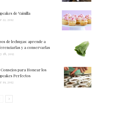
pcakes de Vainilla
r 22, 2012
pos de lechugas: aprende a
ferenciarlas y a conservarlas
y 18, 2012
 Consejos para Honear los
pcakes Perfectos
r 19, 2012