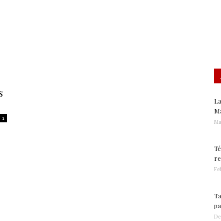
Gastronomía
s
La
Ma
1
Ma
Té
re
Feb
Ta
pa
De