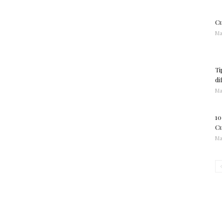
Cu
Ma
Ti
di
Ma
10
Cu
Ma