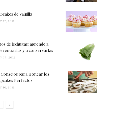
pcakes de Vainilla
r 22, 2012
pos de lechugas: aprende a
ferenciarlas y a conservarlas
y 18, 2012
 Consejos para Honear los
pcakes Perfectos
r 19, 2012