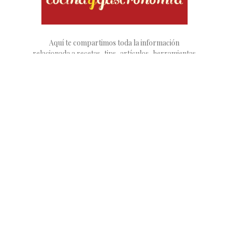
Aquí te compartimos toda la información
relacionada a recetas, tips, artículos, herramientas
o utilería de cocina. Si te apasiona la comida y
disfrutas cocinando, te compartimos recetas
simples y fáciles para que cocines como todo un
experto.
Contáctenos:
info@cocinaygastronomia.com
Home
Acerca de Cocina y Gastronomía
Advertising
Contacto
© Copyright 2018 - Future Media Tech Content Network