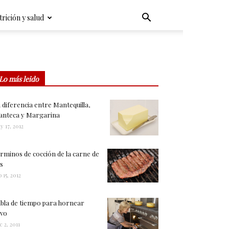
rición y salud
Lo más leido
 diferencia entre Mantequilla,
nteca y Margarina
y 17, 2012
rminos de cocción de la carne de
s
 15, 2012
bla de tiempo para hornear
vo
c 2, 2011