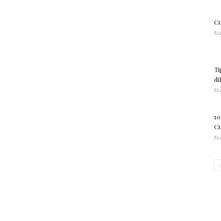
Cu
Ma
Ti
di
Ma
10
Cu
Ma