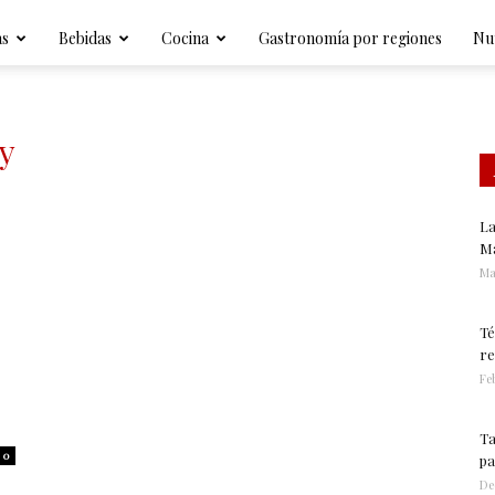
Gastronomía
as
Bebidas
Cocina
Gastronomía por regiones
Nut
y
La
Ma
Ma
Té
re
Feb
Ta
0
pa
De