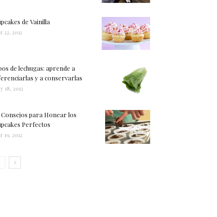
pcakes de Vainilla
r 22, 2012
pos de lechugas: aprende a
ferenciarlas y a conservarlas
y 18, 2012
 Consejos para Honear los
pcakes Perfectos
r 19, 2012