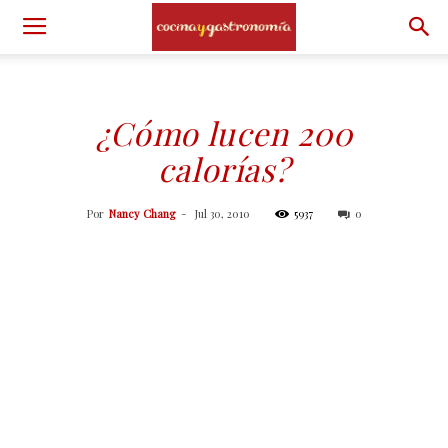
¿Cómo lucen 200
calorías?
Por
Nancy Chang
-
Jul 30, 2010
5937
0