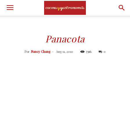
Panacota
Por
Nancy Chang
-
Aug 11, 2010
7316
0