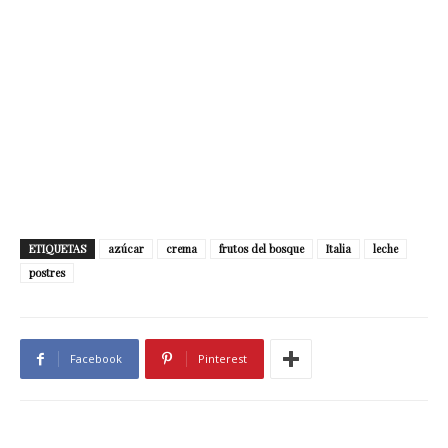
ETIQUETAS
azúcar
crema
frutos del bosque
Italia
leche
postres
Facebook
Pinterest