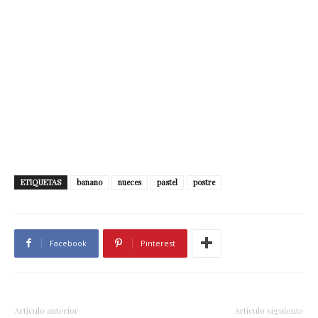
ETIQUETAS
banano
nueces
pastel
postre
Facebook
Pinterest
Artículo anterior
Artículo siguiente