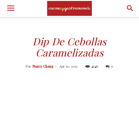
Dip De Cebollas
Caramelizadas
Por
Nancy Chang
-
Apr 10, 2012
4146
0