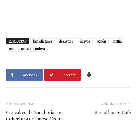
ETIQUETAS
benedictinos
desayuno
huevos
jamón
muffin
pan
salsa holandesa
Facebook
Pinterest
Artículo anterior
Artículo siguiente
Cupcakes de Zanahoria con
Smoothie de Café
Cobertura de Queso Crema