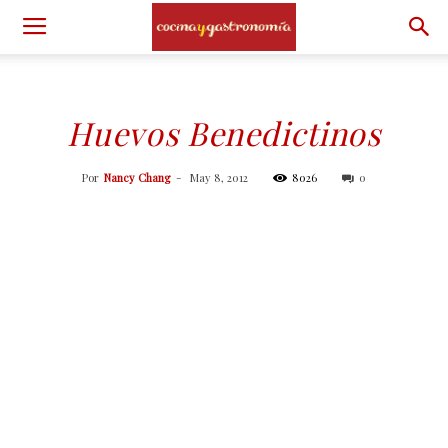
Huevos Benedictinos
Por
Nancy Chang
-
May 8, 2012
8026
0