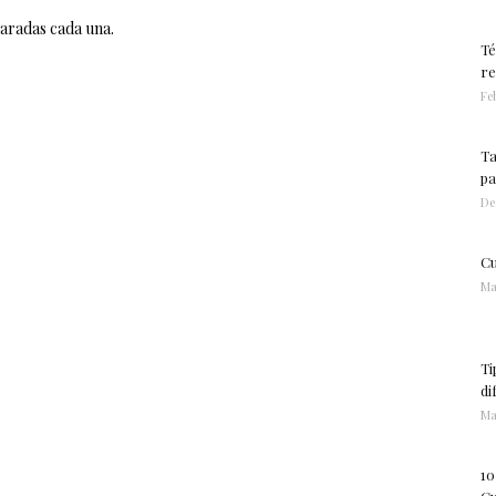
haradas cada una.
Té
re
Feb
Ta
pa
De
Cu
Ma
Ti
di
Ma
10