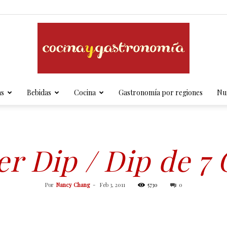
as
Bebidas
Cocina
Gastronomía por regiones
Nut
Cocina
er Dip / Dip de 7
y
Por
Nancy Chang
-
Feb 3, 2011
5730
0