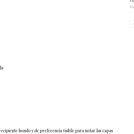
Cu
Ma
o
da
 recipiente hondo y de preferencia visible para notar las capas