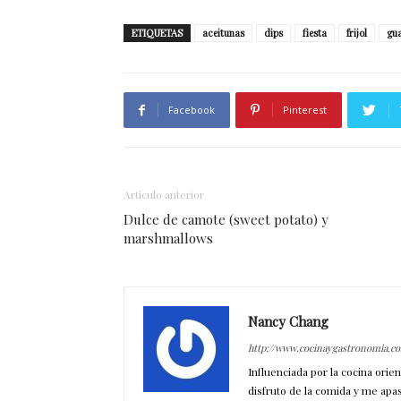
ETIQUETAS
aceitunas
dips
fiesta
frijol
gu
Facebook
Pinterest
Artículo anterior
Dulce de camote (sweet potato) y
marshmallows
Nancy Chang
http://www.cocinaygastronomia.c
Influenciada por la cocina orie
disfruto de la comida y me apa