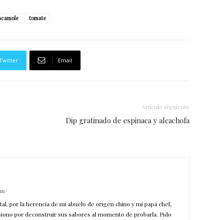
acamole
tomate
Twitter
Email
Artículo siguiente
Dip gratinado de espinaca y alcachofa
om/
ntal, por la herencia de mi abuelo de origen chino y mi papá chef,
siono por deconstruir sus sabores al momento de probarla. Pido