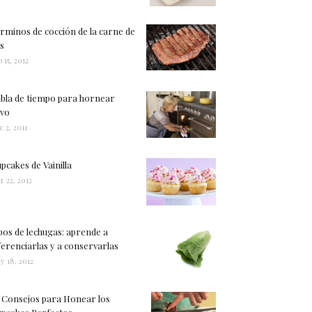
rminos de cocción de la carne de
s
 15, 2012
bla de tiempo para hornear
vo
c 2, 2011
pcakes de Vainilla
r 22, 2012
pos de lechugas: aprende a
ferenciarlas y a conservarlas
y 18, 2012
 Consejos para Honear los